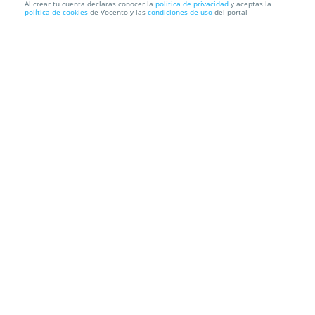
Al crear tu cuenta declaras conocer la
política de privacidad
y aceptas la
política de cookies
de Vocento y las
condiciones de uso
del portal
CC Atalayas: Lavado a mano interior y exterior
100% lavado a mano - Parking subterráneo del CC Atalayas
Molina de Segura S/N. Murcia.
Información local
Condiciones
Localización