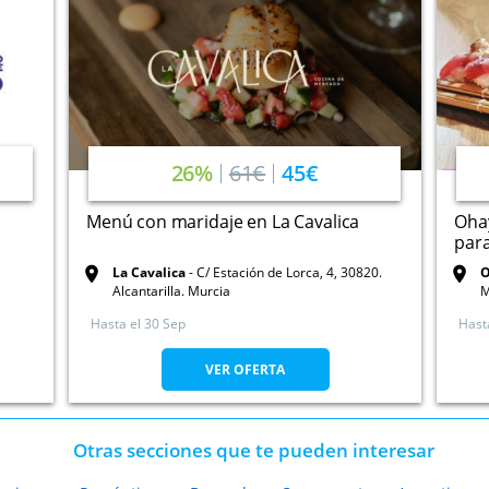
26%
61€
45€
Menú con maridaje en La Cavalica
Ohay
para
La Cavalica
C/ Estación de Lorca, 4, 30820.
O
Alcantarilla. Murcia
M
Hasta el
30 Sep
Hast
VER OFERTA
Otras secciones que te pueden interesar