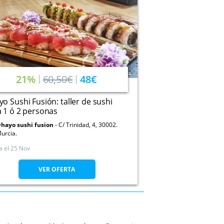
21%
60,50€
48€
o Sushi Fusión: taller de sushi
 1 ó 2 personas
hayo sushi fusion
C/ Trinidad, 4, 30002.
urcia.
a el
25 Nov
VER OFERTA