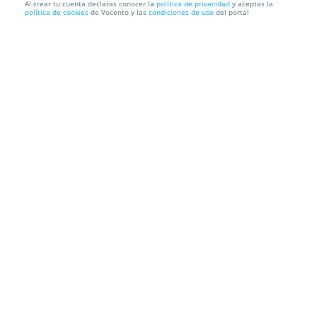
Al crear tu cuenta declaras conocer la
política de privacidad
y aceptas la
política de cookies
de Vocento y las
condiciones de uso
del portal
Cena a la carta en vegetariano Maná
Restaurante Vegetariano Maná
C./ Federico Balart, 1-3, Murcia
Información local
Condiciones
Localización