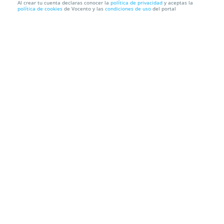
Al crear tu cuenta declaras conocer la
política de privacidad
y aceptas la
política de cookies
de Vocento y las
condiciones de uso
del portal
Colgante estrella de cristales de Swarovski
Envío a domicilio
Información local
Condiciones