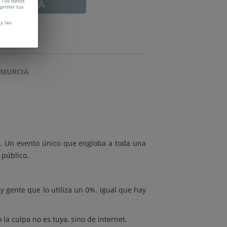
 Tus datos
ADUCADA
uprimir tus
y las
 MURCIA
s. Un evento único que engloba a toda una
 público.
y gente que lo utiliza un 0%. Igual que hay
la culpa no es tuya, sino de internet.