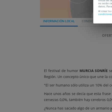
virtud de l
no serán ce
datos. Par
Al crear tu
condicione
INFORMACIÓN LOCAL
CONDICIONES
L
OFER
El festival de humor
MURCIA SONRÍE
se
Región. Un concepto único que une la co
"El ser humano sólo utiliza un 10% del c
Hace unos años se decía que esta frase e
cervezas 0,0%, también hay cerebros 0,
¿Nunca has sacado algo de un armario y, a