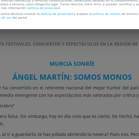
a relación contractual y remitirte comunicaciones comerciales basadas en tu consentimiento.
C
didos a terceros, salvo obligación legal. Tienes derecho, entre otros, a acceder, rectificar y s
a más información:
política de privacidad
 cuenta declaras conocer la
política de privacidad
y aceptas la
política de cookies
de Vocento 
s de uso
del portal
OCALIZACIÓN
TA FESTIVALES, CONCIERTOS Y ESPECTÁCULOS EN LA REGIÓN DE
MURCIA SONRÍE
ÁNGEL MARTÍN: SOMOS MONOS
 ha convertido en el referente nacional del mejor humor del paí
media emergente con los espectáculos más valorados por crítica y
erebro”
ra falsa. Sin embargo, hoy en día creo que es cierta. De hecho, ha
0%.
l ir a guardarlo, te has pillado abriendo la nevera? Pues eso. Pero 