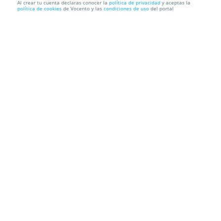
Al crear tu cuenta declaras conocer la
política de privacidad
y aceptas la
política de cookies
de Vocento y las
condiciones de uso
del portal
El Monaguillo: Efectivi-wonder (19 nov)
Teatro Villa de Molina
Av. del Chorrico, 10,, 30500. Molina De
Segura. Murcia
Información local
Condiciones
Localización