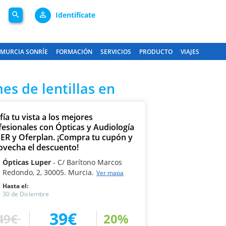
search
person_outline
Identifícate
MURCIA SONRÍE
FORMACIÓN
SERVICIOS
PRODUCTO
VIAJES
es de lentillas en
ía tu vista a los mejores
fesionales con Ópticas y Audiología
ER y Oferplan. ¡Compra tu cupón y
ovecha el descuento!
Ópticas Luper
C/ Barítono Marcos
Redondo, 2, 30005. Murcia.
Ver mapa
Hasta el:
30 de Diciembre
39€
49€
20%