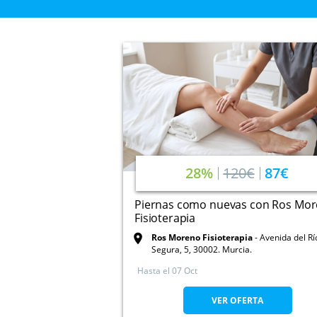
28%
120€
87€
Piernas como nuevas con Ros Mo
Fisioterapia
Ros Moreno Fisioterapia
Avenida del Rí
Segura, 5, 30002. Murcia.
Hasta el
07 Oct
VER OFERTA