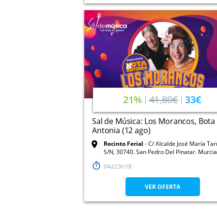
21%
41,80€
33€
Sal de Música: Los Morancos, Bota
Antonia (12 ago)
Recinto Ferial
C/ Alcalde José María Ta
S/N, 30740. San Pedro Del Pinatar. Murcia
04
23
18
VER OFERTA