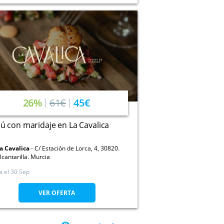
26%
61€
45€
 con maridaje en La Cavalica
a Cavalica
C/ Estación de Lorca, 4, 30820.
lcantarilla. Murcia
a el
30 Sep
VER OFERTA