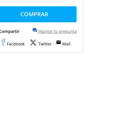
COMPRAR
question_answer
Compartir
Haznos tu pregunta
email
Facebook
Twitter
Mail