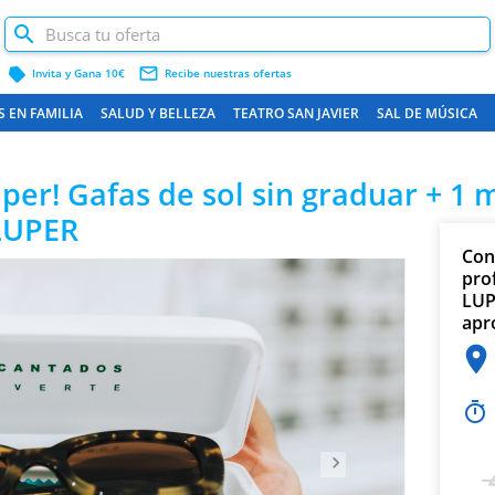
label
mail_outline
Invita y Gana 10€
Recibe nuestras ofertas
S EN FAMILIA
SALUD Y BELLEZA
TEATRO SAN JAVIER
SAL DE MÚSICA
CARTAGENA Y COSTA
er! Gafas de sol sin graduar + 1 m
 LUPER
Conf
Siguiente
pro
LUP
apr