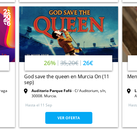
26%
35,20€
26€
God save the queen en Murcia On (11
Menú
sep)
rraga
Auditorio Parque Fofó
C/ Auditorium, s/n,
L
30008. Murcia.
A
Hasta el
11 Sep
Hast
VER OFERTA