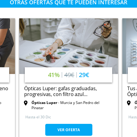
OTRAS OFERTAS QUE TE PUEDEN INTERESAR
41%
49€
29€
reno
Ópticas Luper: gafas graduadas,
Tus 
progresivas, con filtro azul...
Ópti
o
Ópticas Luper
Murcia y San Pedro del
Ó
Pinatar
P
Hasta el
30 Dic
Hast
VER OFERTA