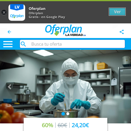
Oferplan
Ver
×
Oferplan
Gratis - en Google Play
arrow_back
share

Anterior
Sig
60%
60€
24,20€