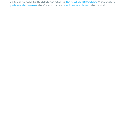
Al crear tu cuenta declaras conocer la
política de privacidad
y aceptas la
política de cookies
de Vocento y las
condiciones de uso
del portal
Curso Intensivo de Preparación al IELTS mejor
Valorado de In...
DAWAY
Información local
Condiciones