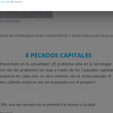
s de uso
del portal
OCALIZACIÓN
RTAS DE ENTRADAS PARA CONCIERTOS Y ESPECTÁCULOS EN AL
8 PECADOS CAPITALES
spositivos en la actualidad? ¿El problema está en la tecnología
ra raíz del problema? Un viaje a través de los 7 pecados capital
econocerse en cada uno. La obra culmina con el octavo pecado: El
ire: ¿Dónde reside la raíz: en el pecado o en el pecador?
:30h, una vez cerrado no se permitirá el acceso a la sala)