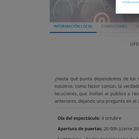
condicione
INFORMACIÓN LOCAL
CONDICIONES
L
OFE
¿Hasta qué punto dependemos de los di
nosotros, como factor común, la verdade
locuciones, que invitan al público a r
anteriores, dejando una pregunta en el a
Día del espectáculo:
4 octubre
Apertura de puertas:
20:00h (cierre 20