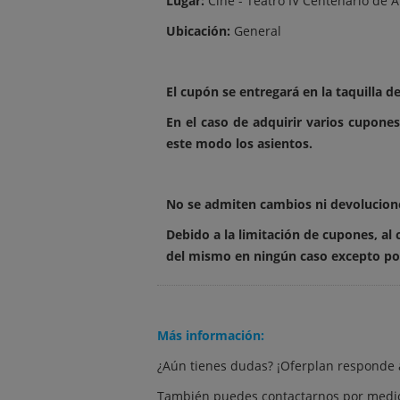
Lugar:
Cine - Teatro IV Centenario de 
Ubicación:
General
El cupón se entregará en la taquilla d
En el caso de adquirir varios cupon
este modo los asientos.
No se admiten cambios ni devoluciones
Debido a la limitación de cupones, al
del mismo en ningún caso excepto por
Más información:
¿Aún tienes dudas? ¡Oferplan responde 
También puedes contactarnos por medio