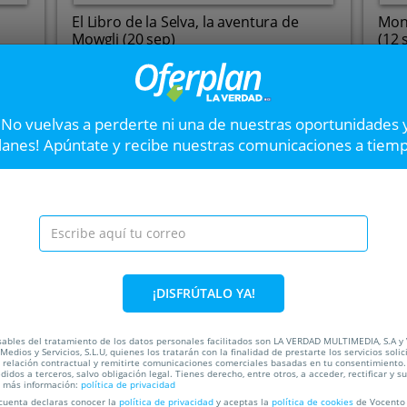
El Libro de la Selva, la aventura de
Mon
Mowgli (20 sep)
(12 
Parque de la Compañia
C
Hasta el
20 Sep
Hast
Av. del Parque, 4, 30500.
¡No vuelvas a perderte ni una de nuestras oportunidades 
Molina De Segura. Murcia
lanes! Apúntate y recibe nuestras comunicaciones a tiem
VER OFERTA
8 Pecados Capitales (
Disfruta de los mejores e
Centenario de Alguazas. ¡C
Oferplan y disfruta del espec
¡DISFRÚTALO YA!
ada
28%
sables del tratamiento de los datos personales facilitados son LA VERDAD MULTIMEDIA, S.A y
Medios y Servicios, S.L.U, quienes los tratarán con la finalidad de prestarte los servicios soli
a relación contractual y remitirte comunicaciones comerciales basadas en tu consentimiento.
didos a terceros, salvo obligación legal. Tienes derecho, entre otros, a acceder, rectificar y s
a más información:
política de privacidad
C
 cuenta declaras conocer la
política de privacidad
y aceptas la
política de cookies
de Vocento 