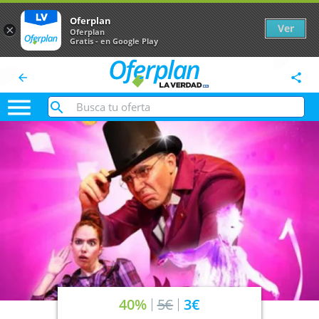
Oferplan
Ver
×
Oferplan
Gratis - en Google Play
arrow_back
share

40%
5€
3€