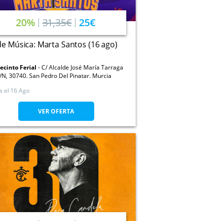
20%
31,35€
25€
de Música: Marta Santos (16 ago)
ecinto Ferial
C/ Alcalde José María Tarraga
/N, 30740. San Pedro Del Pinatar. Murcia
a el
16 Ago
VER OFERTA