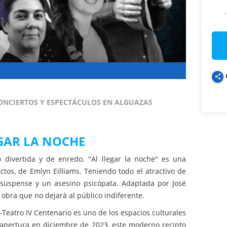
share
ONCIERTOS Y ESPECTÁCULOS EN ALGUAZAS
GAR LA NOCHE
 divertida y de enredo. "Al llegar la noche" es una
tos, de Emlyn Eilliams. Teniendo todo el atractivo de
, suspense y un asesino psicópata. Adaptada por José
 obra que no dejará al público indiferente.
-Teatro IV Centenario es uno de los espacios culturales
eapertura en diciembre de 2023, este moderno recinto