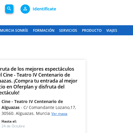
search
person_outline
Identifícate
MURCIA SONRÍE
FORMACIÓN
SERVICIOS
PRODUCTO
VIAJES
fruta de los mejores espectáculos
l Cine - Teatro IV Centenario de
uazas. ¡Compra tu entrada al mejor
cio en Oferplan y disfruta del
ectáculo!
Cine - Teatro IV Centenario de
Alguazas
C/ Comandante Lozano,17,
30560. Alguazas. Murcia
Ver mapa
Hasta el:
24 de Octubre