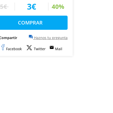
3€
5€
40%
COMPRAR
question_answer
Compartir
Haznos tu pregunta
email
Facebook
Twitter
Mail