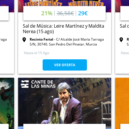
21%
36,58€
29€
Sal de Música: Leire Martínez y Maldita
Sal 
Nerea (15 ago)
rraga
Recinto Ferial
C/ Alcalde José María Tarraga
R
S/N, 30740. San Pedro Del Pinatar. Murcia
S
Hasta el
15 Ago
Hast
VER OFERTA