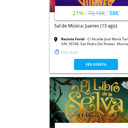
21%
73,15€
58€
Sal de Música: Juanes (13 ago)
Recinto Ferial
C/ Alcalde José María Ta
S/N, 30740. San Pedro Del Pinatar. Murcia
05
13
42
VER OFERTA