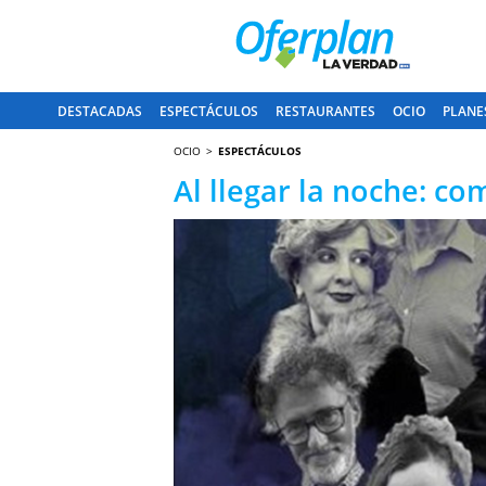
DESTACADAS
ESPECTÁCULOS
RESTAURANTES
OCIO
PLANE
OCIO
ESPECTÁCULOS
Al llegar la noche: co