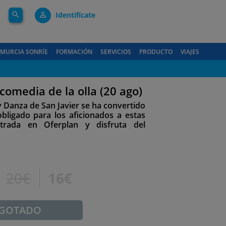
search
person_outline
Identifícate
MURCIA SONRÍE
FORMACIÓN
SERVICIOS
PRODUCTO
VIAJES
 comedia de la olla (20 ago)
 y Danza de San Javier se ha convertido
ligado para los aficionados a estas
ntrada en Oferplan y disfruta del
20€
16€
GOTADO