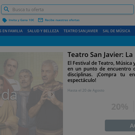
label
mail_outline
Invita y Gana 10€
Recibe nuestras ofertas
S EN FAMILIA
SALUD Y BELLEZA
TEATRO SAN JAVIER
SAL DE MÚSICA
CARTAGENA Y COSTA
Teatro San Javier: La
Siguiente
El Festival de Teatro, Música
en un punto de encuentro ob
disciplinas. ¡Compra tu e
espectáculo!
ada
Hasta el
20 de Agosto
20%
A