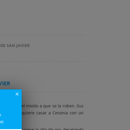
DE SAN JAVIER
VIER
close
ominado por el miedo a que se la roben. Sus
lican todo: quiere casar a Cesonia con un
y
po
uando desaparece la olla de oro, desatando