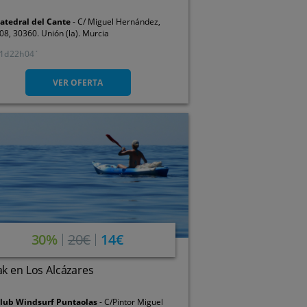
atedral del Cante
C/ Miguel Hernández,
08, 30360. Unión (la). Murcia
1
22
04
VER OFERTA
30%
20€
14€
k en Los Alcázares
lub Windsurf Puntaolas
C/Pintor Miguel