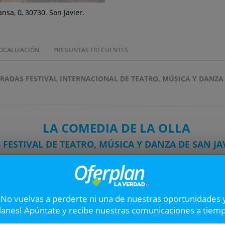
nsa, 0, 30730. San Javier.
OCALIZACIÓN
PREGUNTAS FRECUENTES
RADAS FESTIVAL INTERNACIONAL DE TEATRO, MÚSICA Y DANZA 
LA COMEDIA DE LA OLLA
6 FESTIVAL DE TEATRO, MÚSICA Y DANZA DE SAN JA
La obra
a, Euclión, un viejo obsesionado con una olla llena de oro, vive d
laciones amorosas en secreto, pero los planes de su padre comp
¡No vuelvas a perderte ni una de nuestras oportunidades 
se con Pompina, de quien Liviano está enamorado.
lanes! Apúntate y recibe nuestras comunicaciones a tiem
o tipo de estrategias para defender sus amores. El caos aumenta c