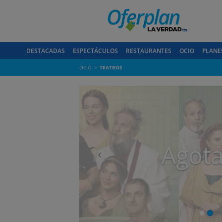
DESTACADAS
ESPECTÁCULOS
RESTAURANTES
OCIO
PLANE
OCIO
TEATROS
Anterior
Agot