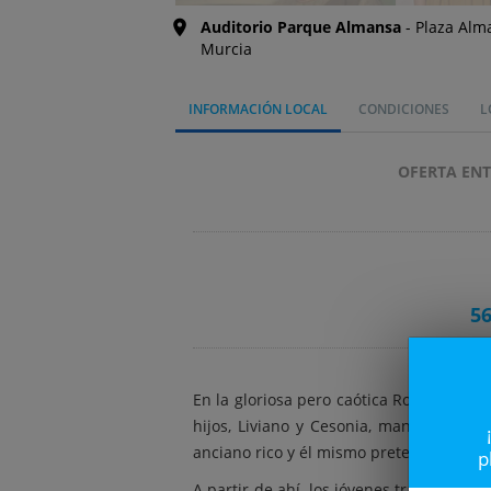
Auditorio Parque Almansa
Plaza Alma
Murcia
INFORMACIÓN LOCAL
CONDICIONES
L
OFERTA ENT
5
En la gloriosa pero caótica Roma antigu
hijos, Liviano y Cesonia, mantienen re
anciano rico y él mismo pretende casar
p
A partir de ahí, los jóvenes traman tod