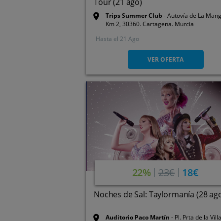
Tour (21 ago)
Trips Summer Club
Autovía de La Mang
Km 2, 30360. Cartagena. Murcia
Hasta el
21 Ago
VER OFERTA
22%
23€
18€
Noches de Sal: Taylormanía (28 ag
Auditorio Paco Martín
Pl. Prta de la Vill