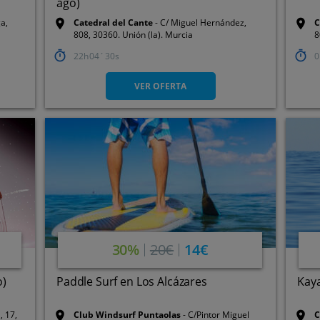
ago)
a,
Catedral del Cante
C/ Miguel Hernández,
C
808, 30360. Unión (la). Murcia
8
22
04
29
0
VER OFERTA
30%
20€
14€
o)
Paddle Surf en Los Alcázares
Kaya
a, 17,
Club Windsurf Puntaolas
C/Pintor Miguel
C