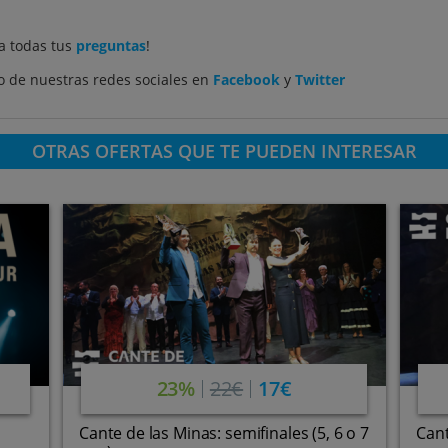
a todas tus
preguntas
!
 de nuestras redes sociales en
Facebook
y
Twitter
OTRAS OFERTAS QUE TE PUEDEN INTERESAR
23%
22€
17€
Cante de las Minas: semifinales (5, 6 o 7
Cant