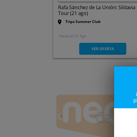
Rafa Sánchez de La Unión: Sildavia
Tour (21 ago)
Trips Summer Club
Hasta el
21 Ago
Autovía de La Manga, Km 2,
30360. Cartagena. Murcia
VER OFERTA
Anterior
p
Caduc