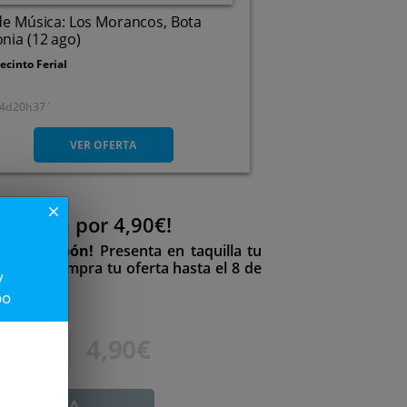
de Música: Los Morancos, Bota
nia (12 ago)
ecinto Ferial
4
20
37
C/ Alcalde José María Tarraga
S/N, 30740. San Pedro Del
VER OFERTA
Pinatar. Murcia
close
ferplan por 4,90€!
ir tu cupón!
Presenta en taquilla tu
frutar. Compra tu oferta hasta el 8 de
y
e agosto.
po
6,90€
4,90€
ADUCADA