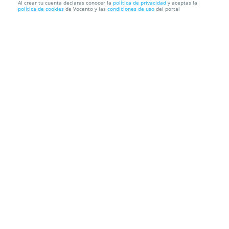
Al crear tu cuenta declaras conocer la
política de privacidad
y aceptas la
política de cookies
de Vocento y las
condiciones de uso
del portal
Noches de Ensayo: David López con música de
Manuel "El Raspa...
Local del Ensayo
C/Fuensanta 5, 30001. Murcia.
Información local
Condiciones
Localización