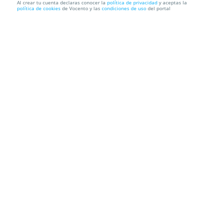
Al crear tu cuenta declaras conocer la
política de privacidad
y aceptas la
política de cookies
de Vocento y las
condiciones de uso
del portal
Real Murcia CF SAD vs Marbella FC + Tarjeta regalo
de 5€
Estadio Enrique Roca
Avda. del Estadio, s/n, 30110. Murcia.
Información local
Condiciones
Localización