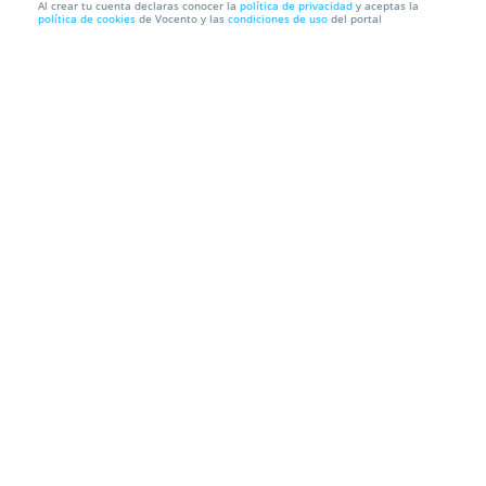
Al crear tu cuenta declaras conocer la
política de privacidad
y aceptas la
política de cookies
de Vocento y las
condiciones de uso
del portal
The Secret Party: música electrónica, arte. cultura y
famili...
Parque de Fofó
Av. Juan Carlos I, 41, 30008. Murcia.
Información local
Condiciones
Localización