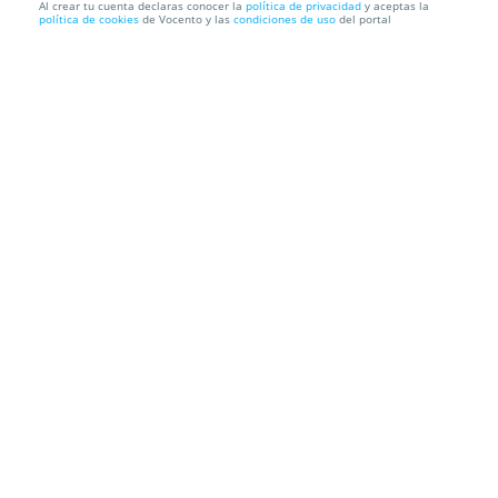
Al crear tu cuenta declaras conocer la
política de privacidad
y aceptas la
política de cookies
de Vocento y las
condiciones de uso
del portal
Higiene facial completa + radiofrecuencia facial en
IDe Medi...
IDe Medicina Estética Avanzada
Av. Príncipe de Asturias, 16,
30007. Murcia.
Información local
Condiciones
Localización