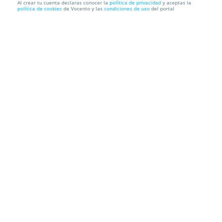
Al crear tu cuenta declaras conocer la
política de privacidad
y aceptas la
política de cookies
de Vocento y las
condiciones de uso
del portal
Luz de trabajo 20W COB LED, TM Electron
Envío a domicilio
Información local
Condiciones