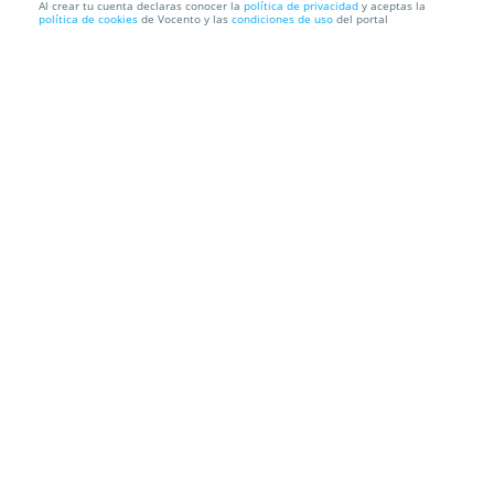
Al crear tu cuenta declaras conocer la
política de privacidad
y aceptas la
política de cookies
de Vocento y las
condiciones de uso
del portal
¡Región de Murcia Gastronómica 2023!
Anexo Auditorio Víctor Villegas
Avenida Primero de Mayo, s/n,
30006. Murcia.
Información local
Condiciones
Localización