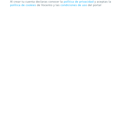
Al crear tu cuenta declaras conocer la
política de privacidad
y aceptas la
política de cookies
de Vocento y las
condiciones de uso
del portal
Experiencia Riscales: 10 tapas Premium + 4 bebidas
en Región...
Anexo Auditorio Víctor Villegas
Av. Primero de Mayo, s/n, 30006.
Murcia.
Información local
Condiciones
Localización