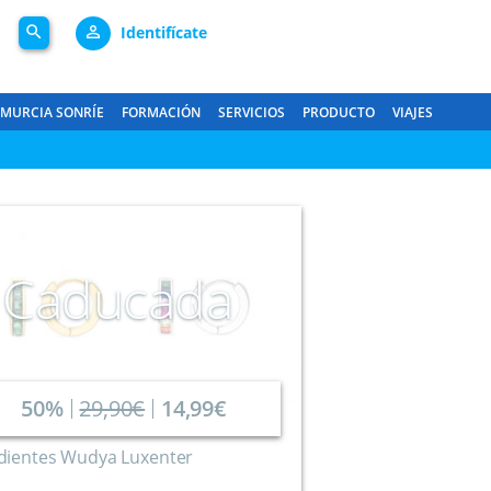
search
person_outline
Identifícate
MURCIA SONRÍE
FORMACIÓN
SERVICIOS
PRODUCTO
VIAJES
Caducada
50%
29,90€
14,99€
dientes Wudya Luxenter