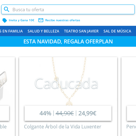
label
mail_outline
Invita y Gana 10€
Recibe nuestras ofertas
S EN FAMILIA
SALUD Y BELLEZA
TEATRO SAN JAVIER
SAL DE MÚSICA
ESTA NAVIDAD, REGALA OFERPLAN
CARTAGENA Y COSTA
Caducada
44%
44,90€
24,99€
ble
Colgante Árbol de la Vida Luxenter
Pen