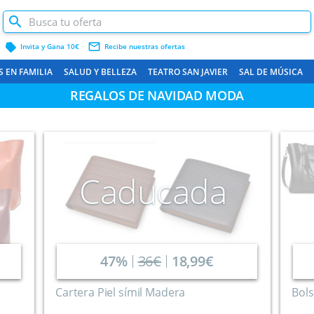
label
mail_outline
Invita y Gana 10€
Recibe nuestras ofertas
S EN FAMILIA
SALUD Y BELLEZA
TEATRO SAN JAVIER
SAL DE MÚSICA
REGALOS DE NAVIDAD MODA
CARTAGENA Y COSTA
Caducada
47%
36€
18,99€
Cartera Piel símil Madera
Bols