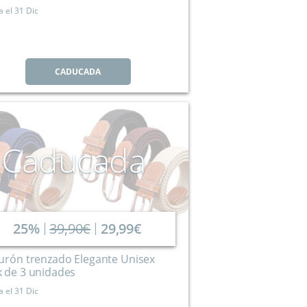
a el
31 Dic
CADUCADA
Caducada
25%
39,90€
29,99€
urón trenzado Elegante Unisex
 de 3 unidades
a el
31 Dic