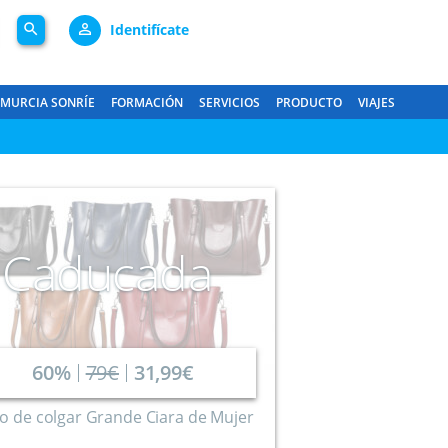
search
person_outline
Identifícate
MURCIA SONRÍE
FORMACIÓN
SERVICIOS
PRODUCTO
VIAJES
Caducada
60%
79€
31,99€
o de colgar Grande Ciara de Mujer