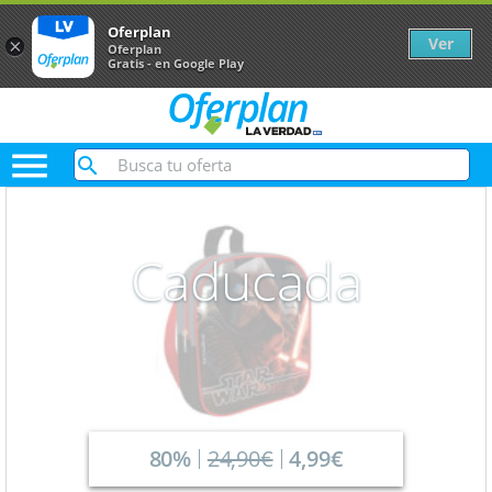
Oferplan
Ver
×
Oferplan
Gratis - en Google Play

Caducada
80%
24,90€
4,99€