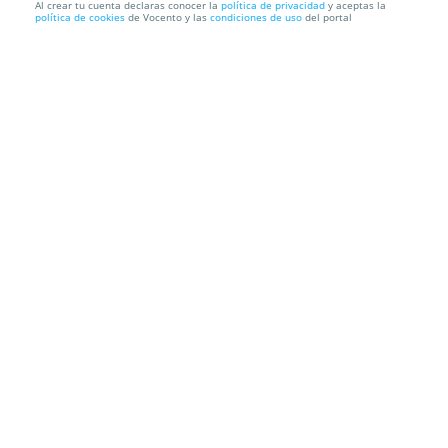
Al crear tu cuenta declaras conocer la
política de privacidad
y aceptas la
política de cookies
de Vocento y las
condiciones de uso
del portal
Altavoz Subwoofer Karaoke con doble micrófono
Envío a domicilio
Información local
Condiciones