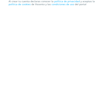
Al crear tu cuenta declaras conocer la
política de privacidad
y aceptas la
política de cookies
de Vocento y las
condiciones de uso
del portal
Canapé de madera IKON SLEEP con subida y
montaje incluido
Envío a domicilio
Información local
Condiciones