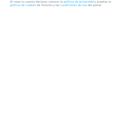
Al crear tu cuenta declaras conocer la
política de privacidad
y aceptas la
política de cookies
de Vocento y las
condiciones de uso
del portal
Goyo Jiménez: America Forever en Teatro Capitol
(16 oct)
Teatro Capitol
Pl. Capitol, s/n, 30530. Cieza. Murcia
Información local
Condiciones
Localización