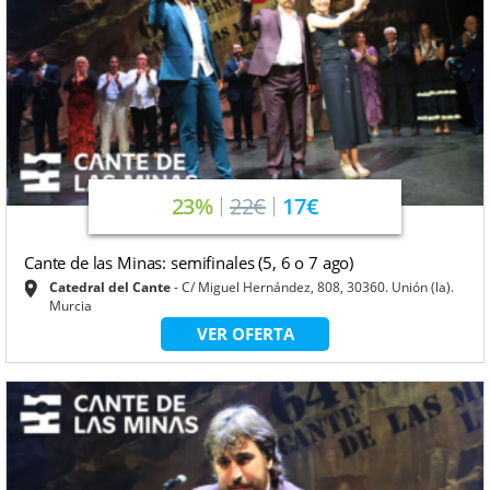
23%
22€
17€
Cante de las Minas: semifinales (5, 6 o 7 ago)
Catedral del Cante
C/ Miguel Hernández, 808, 30360. Unión (la).
Murcia
VER OFERTA