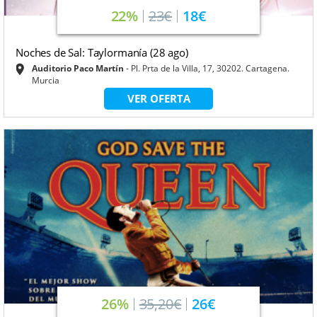
22%
23€
18€
Noches de Sal: Taylormanía (28 ago)
Auditorio Paco Martín
Pl. Prta de la Villa, 17, 30202. Cartagena.
Murcia
VER OFERTA
26%
35,20€
26€