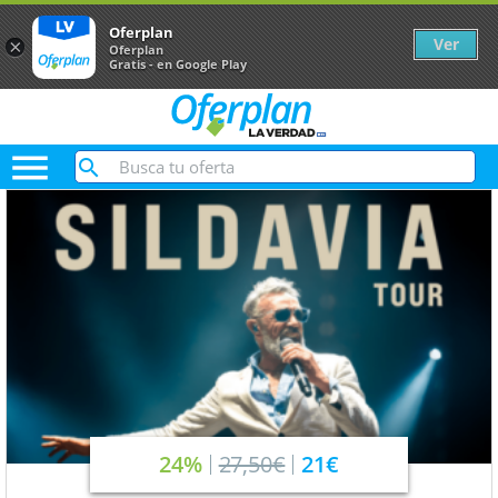
Oferplan
Ver
×
Oferplan
Gratis - en Google Play

24%
27,50€
21€