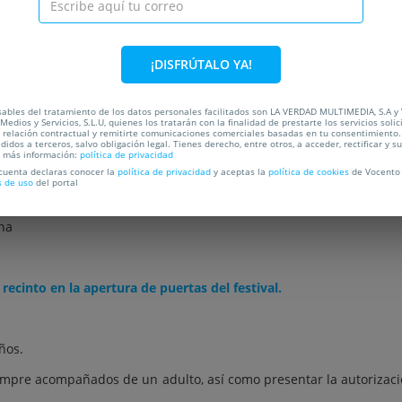
cadas de ‘Aupa Lumbreiras!!’, donde la música y la pasión se encu
a todas las edades. La entrada es gratuita para menores de 12 años 
un formulario de autorización que se recoge en la taquilla del fes
¡DISFRÚTALO YA!
scanso arbolada, ideal para todas las edades. Dispone de una pis
sables del tratamiento de los datos personales facilitados son LA VERDAD MULTIMEDIA, S.A y
mping con opciones gratuitas y de pago, con sombra, ubicado a poc
Medios y Servicios, S.L.U, quienes los tratarán con la finalidad de prestarte los servicios soli
a relación contractual y remitirte comunicaciones comerciales basadas en tu consentimiento.
didos a terceros, salvo obligación legal. Tienes derecho, entre otros, a acceder, rectificar y s
a más información:
política de privacidad
 cuenta declaras conocer la
política de privacidad
y aceptas la
política de cookies
de Vocento 
s de uso
del portal
ena
recinto en la apertura de puertas del festival.
ños.
mpre acompañados de un adulto, así como presentar la autorizació