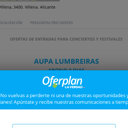
Villena, 3400. Villena. Alicante
OCALIZACIÓN
PREGUNTAS FRECUENTES
OFERTAS DE ENTRADAS PARA CONCIERTOS Y FESTIVALES
AUPA LUMBREIRAS
ABONO 3 DIAS
 la escena rockera después de una pausa que ya duró demasiad
 rock y con un público fiel y apasionado del Lumbreiras!!, de lo qu
¡No vuelvas a perderte ni una de nuestras oportunidades 
lanes! Apúntate y recibe nuestras comunicaciones a tiem
ininterrumpidamente durante todo el evento. Los dos escenarios p
ro mantendrá su propio ritmo.