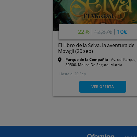
22%
12,87€
10€
El Libro de la Selva, la aventura de
Mowgli (20 sep)
Parque de la Compañia
Av. del Parque,
30500. Molina De Segura. Murcia
Hasta el
20 Sep
VER OFERTA