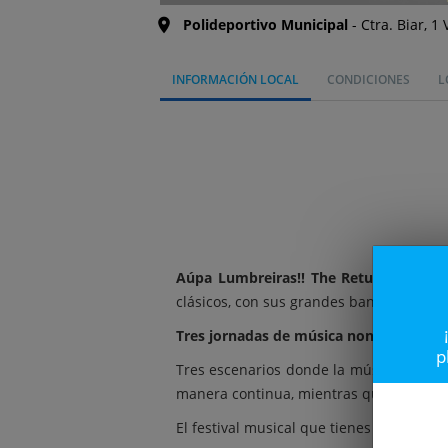
Polideportivo Municipal
Ctra. Biar, 1 
INFORMACIÓN LOCAL
CONDICIONES
L
Aúpa Lumbreiras!! The Return
vuelve a
clásicos, con sus grandes bandas de punk
Tres jornadas de música non stop.
p
Tres escenarios donde la música sonará 
manera continua, mientras que el terce
El festival musical que tienes que vivir.