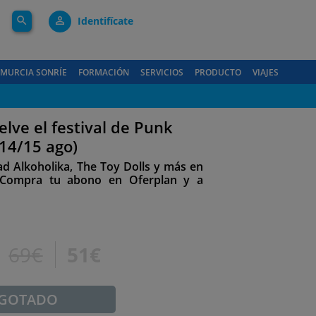
search
person_outline
Identifícate
MURCIA SONRÍE
FORMACIÓN
SERVICIOS
PRODUCTO
VIAJES
lve el festival de Punk
14/15 ago)
dad Alkoholika, The Toy Dolls y más en
 ¡Compra tu abono en Oferplan y a
69€
51€
GOTADO