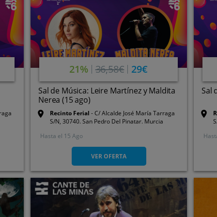
21%
36,58€
29€
Sal de Música: Leire Martínez y Maldita
Sal 
Nerea (15 ago)
rraga
Recinto Ferial
C/ Alcalde José María Tarraga
R
S/N, 30740. San Pedro Del Pinatar. Murcia
S
Hasta el
15 Ago
Hast
VER OFERTA