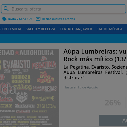
label
mail_outline
Invita y Gana 10€
Recibe nuestras ofertas
S EN FAMILIA
SALUD Y BELLEZA
TEATRO SAN JAVIER
SAL DE MÚSICA
CARTAGENA Y COSTA
Aúpa Lumbreiras: vue
Siguiente
Rock más mítico (13/
La Pegatina, Evaristo, Sozie
Aupa Lumbreiras Festival.
disfrutar!
ada
Hasta el
15 de Agosto
26%
A