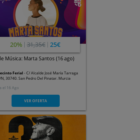
20%
31,35€
25€
de Música: Marta Santos (16 ago)
ecinto Ferial
C/ Alcalde José María Tarraga
/N, 30740. San Pedro Del Pinatar. Murcia
a el
16 Ago
VER OFERTA