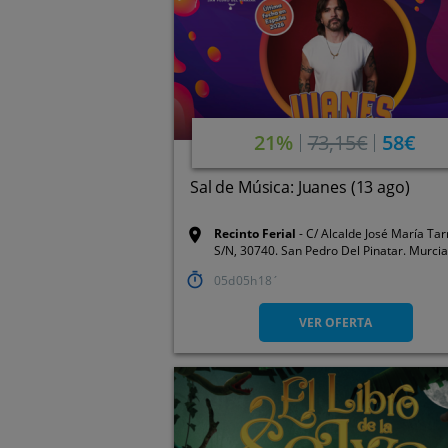
21%
73,15€
58€
Sal de Música: Juanes (13 ago)
Recinto Ferial
C/ Alcalde José María Ta
S/N, 30740. San Pedro Del Pinatar. Murcia
05
05
18
VER OFERTA