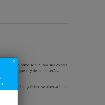
close
o. Y vuelve como se fue, con sus colores
e fue, de lo que es y de lo que será.…
y
po
rincipales, Boni y Rober, se alternarán de