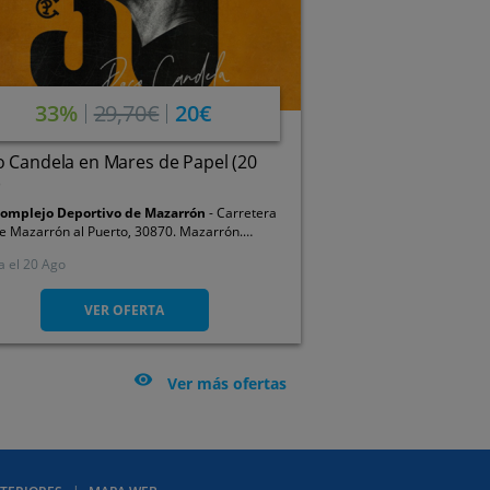
33%
29,70€
20€
 Candela en Mares de Papel (20
)
omplejo Deportivo de Mazarrón
Carretera
e Mazarrón al Puerto, 30870. Mazarrón.
urcia
a el
20 Ago
VER OFERTA

Ver más ofertas