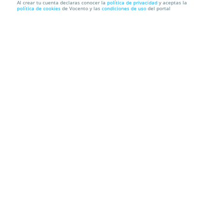
Al crear tu cuenta declaras conocer la
política de privacidad
y aceptas la
política de cookies
de Vocento y las
condiciones de uso
del portal
Animal Sound Reset: LIA KALI (20 jun)
Auditorio Parque Fofó
C/ Auditorium, s/n, 30008. Murcia.
Información local
Condiciones
Localización