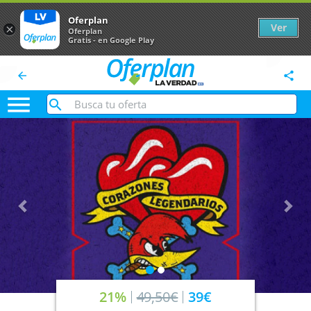
Oferplan
Ver
×
Oferplan
Gratis - en Google Play
arrow_back
share

Anterior
Sig
21%
49,50€
39€