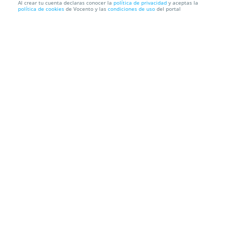
Al crear tu cuenta declaras conocer la
política de privacidad
y aceptas la
política de cookies
de Vocento y las
condiciones de uso
del portal
Cante de las Minas: Ballet Flamenco de Andalucía,
"TIERRA BE...
Catedral del Cante
C/ Miguel Hernández, 808, 30360. Unión (la).
Murcia
Información local
Condiciones
Localización