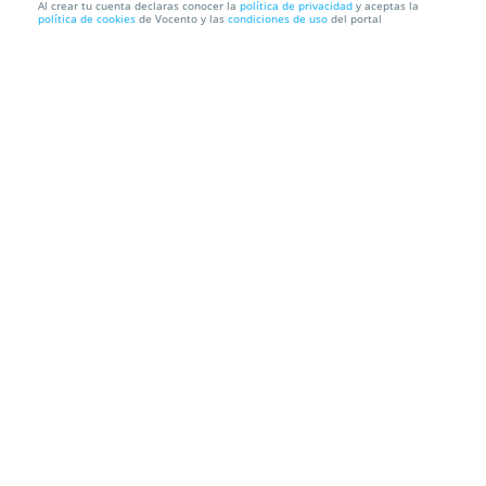
Al crear tu cuenta declaras conocer la
política de privacidad
y aceptas la
política de cookies
de Vocento y las
condiciones de uso
del portal
Noches de Sal: José Mercé (23 ago)
Auditorio Paco Martín
Pl. Prta de la Villa, 17, 30202. Cartagena.
Murcia
Información local
Condiciones
Localización