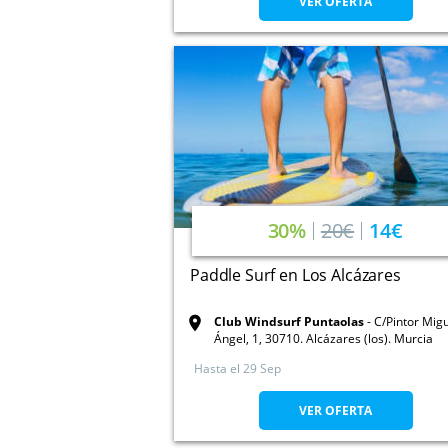
VER OFERTA
30%
20€
14€
Paddle Surf en Los Alcázares
Club Windsurf Puntaolas
C/Pintor Mig
Ángel, 1, 30710. Alcázares (los). Murcia
Hasta el
29 Sep
VER OFERTA