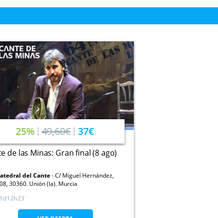
25%
49,60€
37€
e de las Minas: Gran final (8 ago)
atedral del Cante
C/ Miguel Hernández,
08, 30360. Unión (la). Murcia
1
12
23