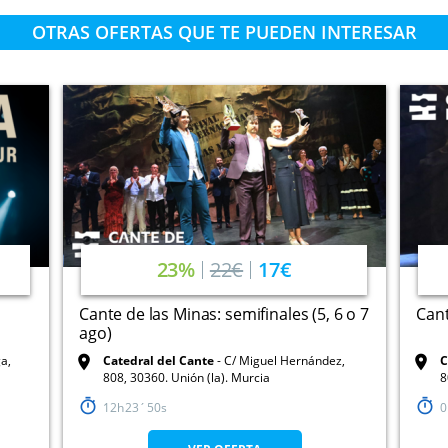
OTRAS OFERTAS QUE TE PUEDEN INTERESAR
23%
22€
17€
Cante de las Minas: semifinales (5, 6 o 7
Cant
ago)
a,
Catedral del Cante
C/ Miguel Hernández,
C
808, 30360. Unión (la). Murcia
8
12
23
49
0