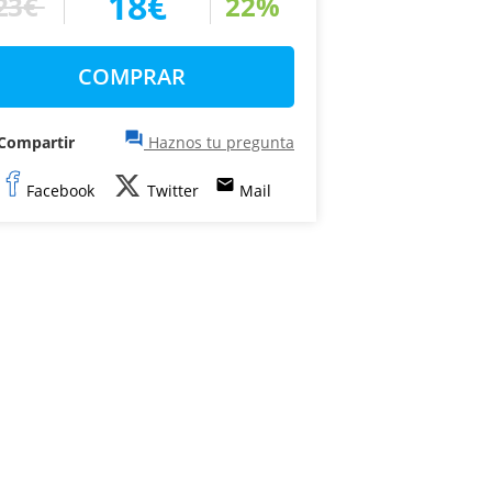
18€
23€
22%
COMPRAR
question_answer
Compartir
Haznos tu pregunta
email
Facebook
Twitter
Mail