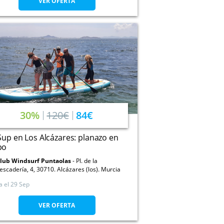
VER OFERTA
30%
120€
84€
Sup en Los Alcázares: planazo en
po
lub Windsurf Puntaolas
Pl. de la
escadería, 4, 30710. Alcázares (los). Murcia
a el
29 Sep
VER OFERTA