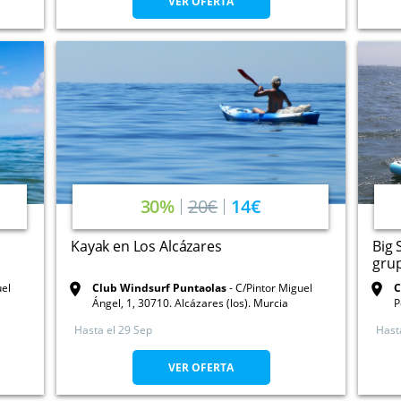
VER OFERTA
30%
20€
14€
Kayak en Los Alcázares
Big 
gru
uel
Club Windsurf Puntaolas
C/Pintor Miguel
C
Ángel, 1, 30710. Alcázares (los). Murcia
P
Hasta el
29 Sep
Hast
VER OFERTA