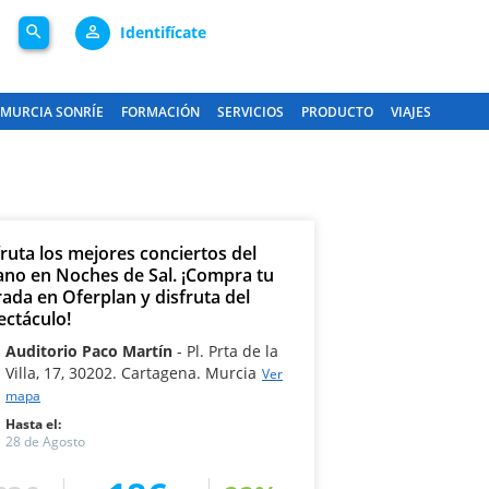
search
person_outline
Identifícate
MURCIA SONRÍE
FORMACIÓN
SERVICIOS
PRODUCTO
VIAJES
fruta los mejores conciertos del
ano en Noches de Sal. ¡Compra tu
rada en Oferplan y disfruta del
ectáculo!
Auditorio Paco Martín
Pl. Prta de la
Villa, 17, 30202. Cartagena. Murcia
Ver
mapa
Hasta el:
28 de Agosto