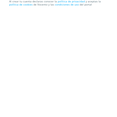
Al crear tu cuenta declaras conocer la
política de privacidad
y aceptas la
política de cookies
de Vocento y las
condiciones de uso
del portal
Teatro San Javier: Hinotori, las alas del Fénix (4 ago)
Auditorio Parque Almansa
Plaza Almansa, 0, 30730. San Javier.
Murcia
Información local
Condiciones
Localización