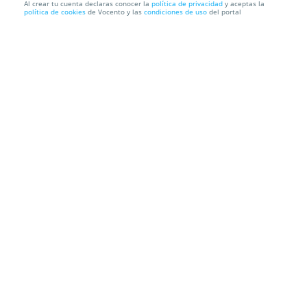
Al crear tu cuenta declaras conocer la
política de privacidad
y aceptas la
política de cookies
de Vocento y las
condiciones de uso
del portal
La Mar de Músicas: María Arnal + Monsieur Periné
+ Bándalos ...
Auditorio Paco Martín + Castillo Árabe
Parque Torres, 30202.
Cartagena. Murcia
Información local
Condiciones
Localización