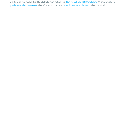
Al crear tu cuenta declaras conocer la
política de privacidad
y aceptas la
política de cookies
de Vocento y las
condiciones de uso
del portal
Láser Diodo + Alejandrita en ingles y axilas en
Estética Nat...
Estética Natural Avanzada
Avenida del Chorrico, 75, 30500. Molina
De Segura. Murcia
Información local
Condiciones
Localización