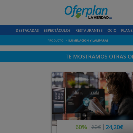
DESTACADAS
ESPECTÁCULOS
RESTAURANTES
OCIO
PLANE
PRODUCTO
ILUMINACION Y LAMPARAS
TE MOSTRAMOS OTRAS OF
60%
60€
24,20€