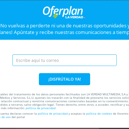
8 sobres de 120 gr paleta ibérica de
10 
cebo loncheada certific...
oro
Envío a domicilio
Envío
¡No vuelvas a perderte ni una de nuestras oportunidades 
32
lanes! Apúntate y recibe nuestras comunicaciones a tiem
VER OFERTA
Pack de 3 luces Luz 
Siguiente
No volverás a tener zonas o
¡DISFRÚTALO YA!
control remoto.
sables del tratamiento de los datos personales facilitados son LA VERDAD MULTIMEDIA, S.A y
Medios y Servicios, S.L.U, quienes los tratarán con la finalidad de prestarte los servicios soli
a relación contractual y remitirte comunicaciones comerciales basadas en tu consentimiento.
40%
2
ada
didos a terceros, salvo obligación legal. Tienes derecho, entre otros, a acceder, rectificar y s
a más información:
política de privacidad
 cuenta declaras conocer la
política de privacidad
y aceptas la
política de cookies
de Vocento 
s de uso
del portal
C