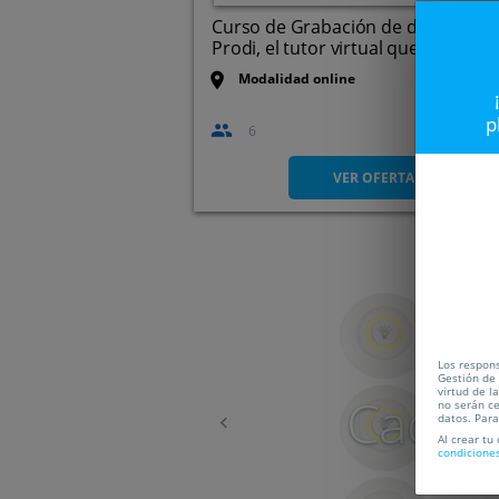
Curso de Grabación de datos con
Prodi, el tutor virtual que ...
Modalidad online
p
6
VER OFERTA
Anterior
Los respon
Gestión de 
virtud de l
Caduc
no serán ce
datos. Par
Al crear tu
condicione