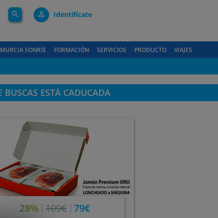
search
person_outline
Identifícate
MURCIA SONRÍE
FORMACIÓN
SERVICIOS
PRODUCTO
VIAJES
E BUSCAS ESTÁ CADUCADA
28%
109€
79€