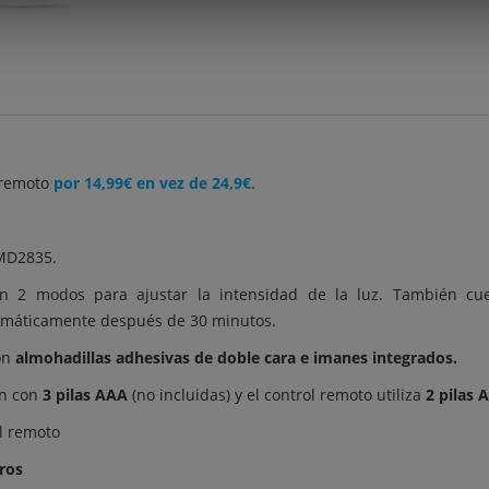
l remoto
por 14,99€ en vez de 24,9€
.
SMD2835.
n 2 modos para ajustar la intensidad de la luz. También cu
omáticamente después de 30 minutos.
con
almohadillas adhesivas de doble cara e imanes integrados.
an con
3 pilas AAA
(no incluidas) y el control remoto utiliza
2 pilas 
ol remoto
ros