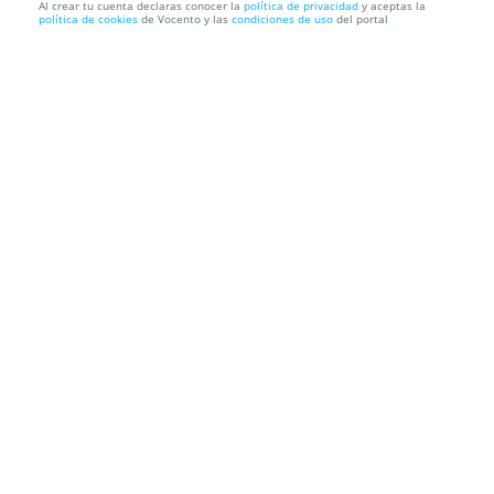
Al crear tu cuenta declaras conocer la
política de privacidad
y aceptas la
política de cookies
de Vocento y las
condiciones de uso
del portal
Sevilla: 1 a 3 noches en habitación doble + parking +
café o...
HOTEL APARTAMENTO SIMÓN VERDE
Ciaurriz, 144, 41927.
Mairena del Aljarafe. España
Información local
Condiciones
Localización