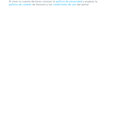
Al crear tu cuenta declaras conocer la
política de privacidad
y aceptas la
política de cookies
de Vocento y las
condiciones de uso
del portal
Pack para 2: WAH Show + 1 noche en Madrid
Marriott Auditoriu...
WAH SHOW
Información local
Condiciones