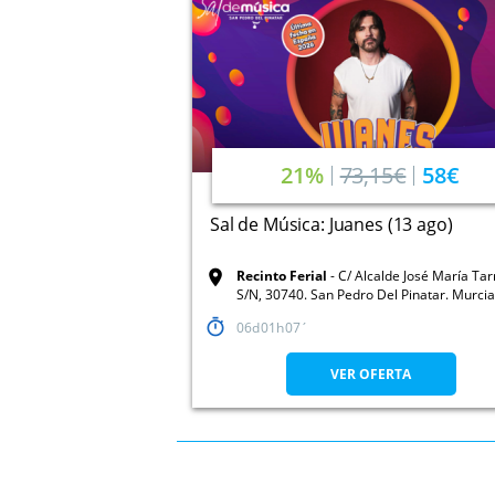
21%
73,15€
58€
Sal de Música: Juanes (13 ago)
Recinto Ferial
C/ Alcalde José María Ta
S/N, 30740. San Pedro Del Pinatar. Murcia
06
01
07
VER OFERTA