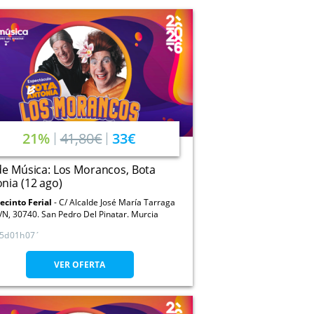
21%
41,80€
33€
de Música: Los Morancos, Bota
nia (12 ago)
ecinto Ferial
C/ Alcalde José María Tarraga
/N, 30740. San Pedro Del Pinatar. Murcia
5
01
07
VER OFERTA