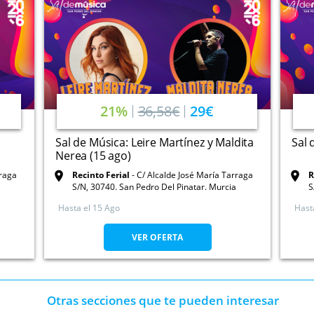
21%
36,58€
29€
Sal de Música: Leire Martínez y Maldita
Sal 
Nerea (15 ago)
rraga
Recinto Ferial
C/ Alcalde José María Tarraga
R
S/N, 30740. San Pedro Del Pinatar. Murcia
S
Hasta el
15 Ago
Hast
VER OFERTA
Otras secciones que te pueden interesar