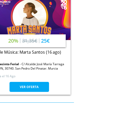
20%
31,35€
25€
de Música: Marta Santos (16 ago)
ecinto Ferial
C/ Alcalde José María Tarraga
/N, 30740. San Pedro Del Pinatar. Murcia
a el
16 Ago
VER OFERTA