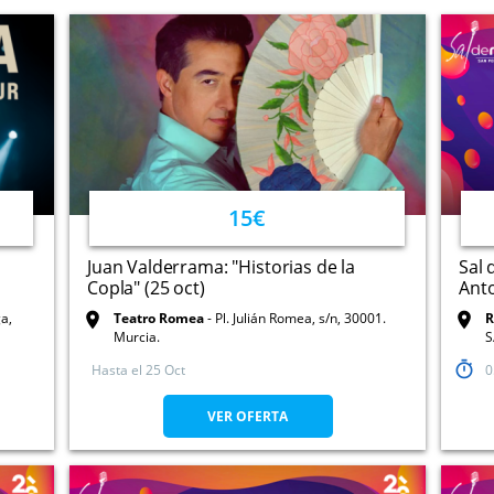
15€
Juan Valderrama: "Historias de la
Sal 
Copla" (25 oct)
Anto
a,
Teatro Romea
Pl. Julián Romea, s/n, 30001.
R
Murcia.
S
Hasta el
25 Oct
0
VER OFERTA