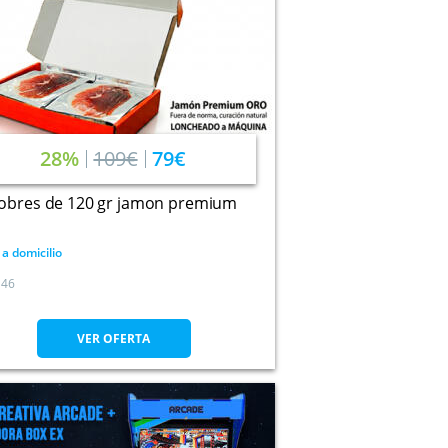
28%
109€
79€
sobres de 120 gr jamon premium
 a domicilio
46
VER OFERTA