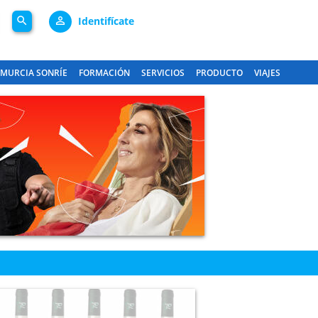
search
person_outline
Identifícate
MURCIA SONRÍE
FORMACIÓN
SERVICIOS
PRODUCTO
VIAJES