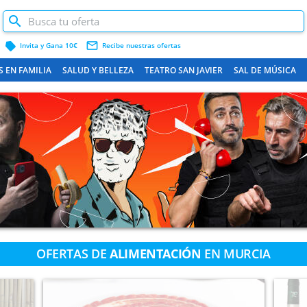
label
mail_outline
Invita y Gana 10€
Recibe nuestras ofertas
S EN FAMILIA
SALUD Y BELLEZA
TEATRO SAN JAVIER
SAL DE MÚSICA
CARTAGENA Y COSTA
OFERTAS DE
ALIMENTACIÓN
EN MURCIA