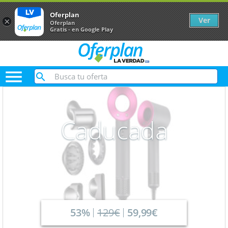
Oferplan
Ver
×
Oferplan
Gratis - en Google Play

Caducada
53%
129€
59,99€