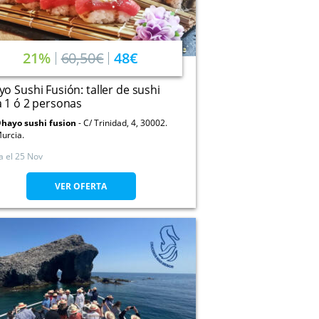
21%
60,50€
48€
o Sushi Fusión: taller de sushi
 1 ó 2 personas
hayo sushi fusion
C/ Trinidad, 4, 30002.
urcia.
a el
25 Nov
VER OFERTA