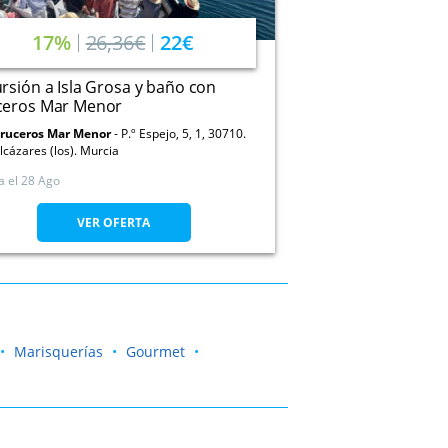
17%
26,36€
22€
rsión a Isla Grosa y baño con
ceros Mar Menor
ruceros Mar Menor
P.º Espejo, 5, 1, 30710.
lcázares (los). Murcia
a el
28 Ago
VER OFERTA
Marisquerías
Gourmet