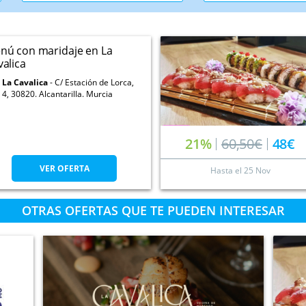
nú con maridaje en La
valica
La Cavalica
C/ Estación de Lorca,
4, 30820. Alcantarilla. Murcia
21%
60,50€
48€
VER OFERTA
Hasta el
25 Nov
OTRAS OFERTAS QUE TE PUEDEN INTERESAR