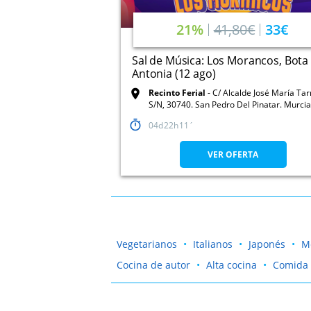
21%
41,80€
33€
Sal de Música: Los Morancos, Bota
Antonia (12 ago)
Recinto Ferial
C/ Alcalde José María Ta
S/N, 30740. San Pedro Del Pinatar. Murcia
04
22
11
VER OFERTA
Vegetarianos
Italianos
Japonés
M
Cocina de autor
Alta cocina
Comida 