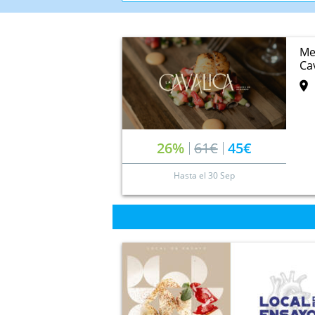
Me
Ca
26%
61€
45€
Hasta el
30 Sep