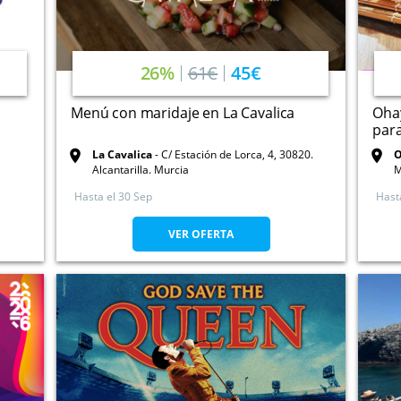
26%
61€
45€
Menú con maridaje en La Cavalica
Ohay
para
La Cavalica
C/ Estación de Lorca, 4, 30820.
O
Alcantarilla. Murcia
M
Hasta el
30 Sep
Hast
VER OFERTA