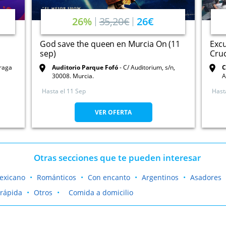
26%
35,20€
26€
God save the queen en Murcia On (11
Excu
sep)
Cru
rraga
Auditorio Parque Fofó
C/ Auditorium, s/n,
C
30008. Murcia.
A
Hasta el
11 Sep
Hast
VER OFERTA
Otras secciones que te pueden interesar
exicano
Románticos
Con encanto
Argentinos
Asadores
rápida
Otros
Comida a domicilio