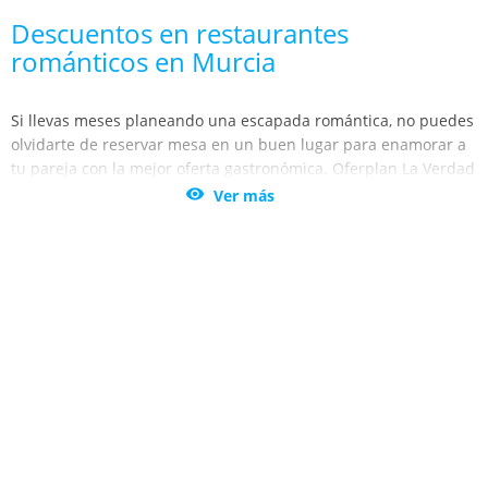
Descuentos en restaurantes
románticos en Murcia
Si llevas meses planeando una escapada romántica, no puedes
olvidarte de reservar mesa en un buen lugar para enamorar a
tu pareja con la mejor oferta gastronómica. Oferplan La Verdad
te trae las ofertas más deliciosas para que reserves en los

Ver más
restaurantes más románticos de Murcia, Cartagena, Lorca y
Alicante.
Hay algo que caracteriza a Murcia, Cartagena, Lorca y Alicante
por encima de todo, su romanticismo. Aprovecha la magia de
las ciudades y pasa una noche perfecta, cenando en los
restaurantes más románticos a unos precios increíbles. Las
mejores ofertas te están esperando.
Si hay algo por lo que destaca esta selección de restaurantes
románticos, es por su ambiente. Nunca antes habías estado en
un lugar con tanto encanto como los que te proponemos en