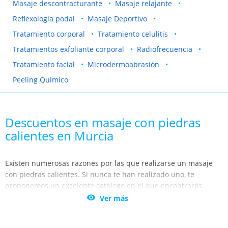
Masaje descontracturante
Masaje relajante
Reflexologia podal
Masaje Deportivo
Tratamiento corporal
Tratamiento celulitis
Tratamientos exfoliante corporal
Radiofrecuencia
Tratamiento facial
Microdermoabrasión
Peeling Quimico
Descuentos en masaje con piedras
calientes en Murcia
Existen numerosas razones por las que realizarse un masaje
con piedras calientes. Si nunca te han realizado uno, te
proponemos un excelente catálogo en el que encontrarás
descuentos insuperables.

Ver más
Murcia, Cartagena, Lorca y Alicante son lugares donde podrás