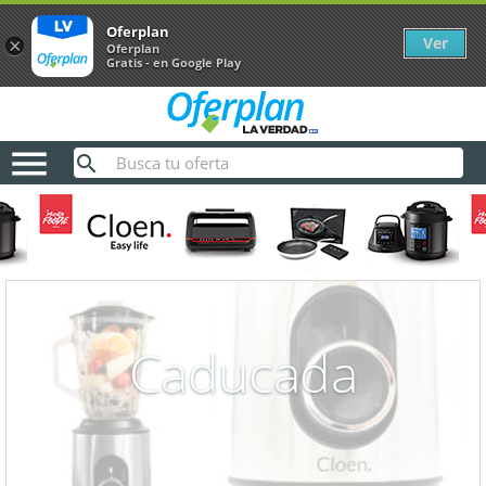
Oferplan
Ver
×
Oferplan
Gratis - en Google Play

Caducada