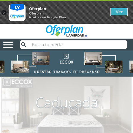
Oferplan
Ver
×
Oferplan
Gratis - en Google Play

Caducada