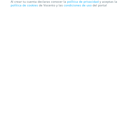
Al crear tu cuenta declaras conocer la
política de privacidad
y aceptas la
política de cookies
de Vocento y las
condiciones de uso
del portal
Abarán en Primavera Festival (12 jun)
Plaza de Toros
Pl. de la Zarzuela, 14, 30550. Abarán. Murcia
Información local
Condiciones
Localización