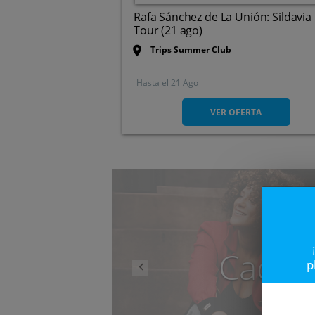
Rafa Sánchez de La Unión: Sildavia
Tour (21 ago)
Trips Summer Club
Hasta el
21 Ago
Autovía de La Manga, Km 2,
30360. Cartagena. Murcia
VER OFERTA
Anterior
Caduc
p