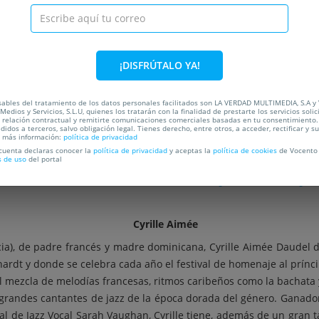
C
OCALIZACIÓN
¡DISFRÚTALO YA!
E ENTRADAS PARA CONCIERTOS, ESPECTÁCULOS Y FESTIVALES 
sables del tratamiento de los datos personales facilitados son LA VERDAD MULTIMEDIA, S.A y
Medios y Servicios, S.L.U, quienes los tratarán con la finalidad de prestarte los servicios soli
a relación contractual y remitirte comunicaciones comerciales basadas en tu consentimiento.
didos a terceros, salvo obligación legal. Tienes derecho, entre otros, a acceder, rectificar y s
a más información:
política de privacidad
LE AIMÉE XIMO TEBAR NEW STANDAR
 cuenta declaras conocer la
política de privacidad
y aceptas la
política de cookies
de Vocento 
s de uso
del portal
XVIII FESTIVAL INTERNACIONAL DE JAZZ DE SAN JA
Cyrille Aimée
ia), de padre francés y madre dominicana, Cyrille Aimée Daudel d
ardt y donde se celebra cada año el festival de homenaje al príncip
al mezcla de melodías francesas, ritmos caribeños como la bachat
s grandes cantantes de jazz de la época dorada del género. Ganador
l de Jazz Vocal Sarah Vaughan, Cyrille tiene, además de un gran 