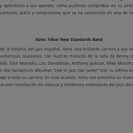
r y optimismo a sus oyentes, como pudimos comprobar en su primer
n cantante, actriz y compositora, que se ha convertido en una de l
Ximo Tebar New Standards Band
 de la historia del jazz español, tiene una brillante carrera a sus
numerosas ocasiones, con ilustres músicos de la talla de Benny G
rralde, Tete Montoliu, Lou Donaldson, Anthony Jackson, Mike Moss
 dos fantásticos álbumes “Live in Jazz San Javier” tras su última vis
aje a toda su carrera. En esta ocasión, Ximo nos presenta su nue
e una revisitación de clásicos y modernos estándares del jazz desde