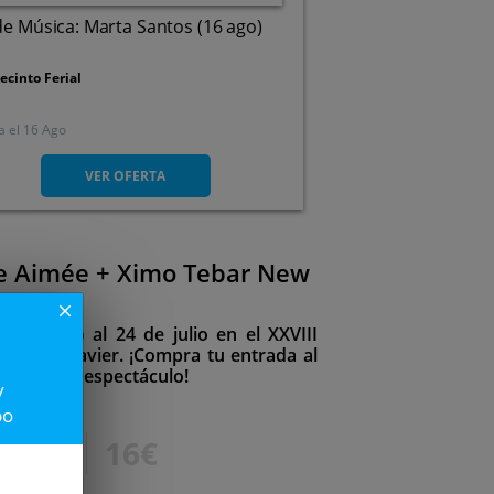
de Música: Marta Santos (16 ago)
ecinto Ferial
a el
16 Ago
C/ Alcalde José María Tarraga
S/N, 30740. San Pedro Del
VER OFERTA
Pinatar. Murcia
ille Aimée + Ximo Tebar New
l)
close
6 de junio al 24 de julio en el XXVIII
z de San Javier. ¡Compra tu entrada al
sfruta del espectáculo!
y
po
20€
16€